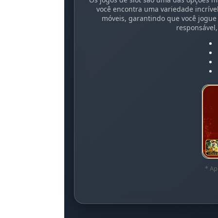
você encontra uma variedade incrível
móveis, garantindo que você jogu
responsável,
* Ap