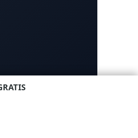
GRATIS