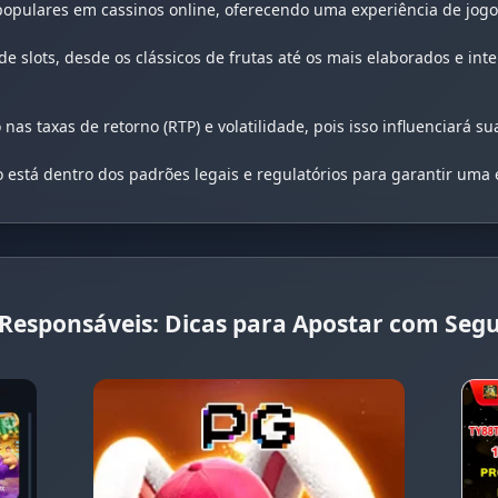
opulares em cassinos online, oferecendo uma experiência de jogo 
e slots, desde os clássicos de frutas até os mais elaborados e int
 nas taxas de retorno (RTP) e volatilidade, pois isso influenciará s
o está dentro dos padrões legais e regulatórios para garantir uma
 Responsáveis: Dicas para Apostar com Seg