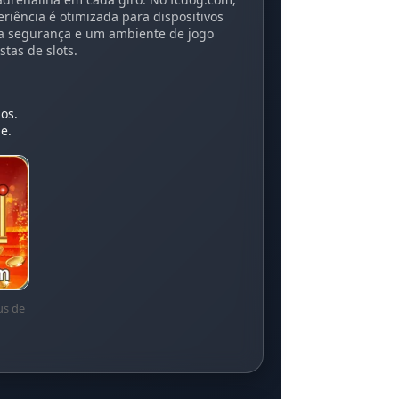
riência é otimizada para dispositivos
a segurança e um ambiente de jogo
tas de slots.
os.
e.
us de