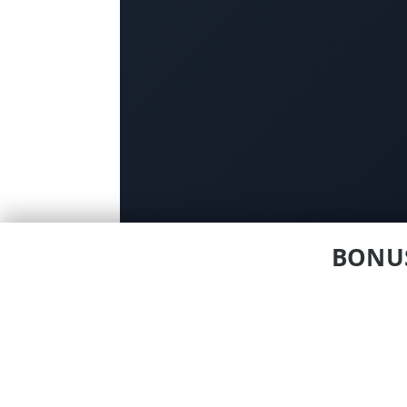
BONUS