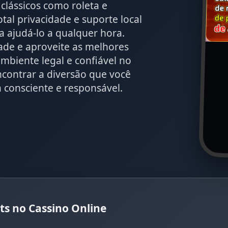
clássicos como roleta e
otal privacidade e suporte local
 ajudá-lo a qualquer hora.
ade e aproveite as melhores
biente legal e confiável no
ncontrar a diversão que você
 consciente e responsável.
ts no Cassino Online