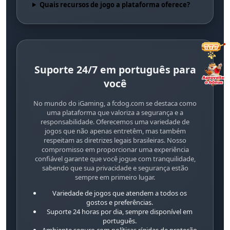
Quais recursos de jogo a plataforma oferece?
Suporte 24/7 em português para
você
No mundo do iGaming, a fcdog.com se destaca como
uma plataforma que valoriza a segurança e a
responsabilidade. Oferecemos uma variedade de
jogos que não apenas entretêm, mas também
respeitam as diretrizes legais brasileiras. Nosso
compromisso em proporcionar uma experiência
confiável garante que você jogue com tranquilidade,
sabendo que sua privacidade e segurança estão
sempre em primeiro lugar.
Variedade de jogos que atendem a todos os
gostos e preferências.
Suporte 24 horas por dia, sempre disponível em
português.